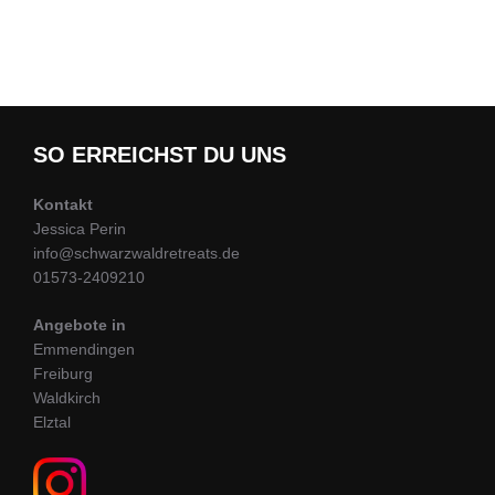
SO ERREICHST DU UNS
Kontakt
Jessica Perin
info@schwarzwaldretreats.de
01573-2409210
Angebote in
Emmendingen
Freiburg
Waldkirch
Elztal