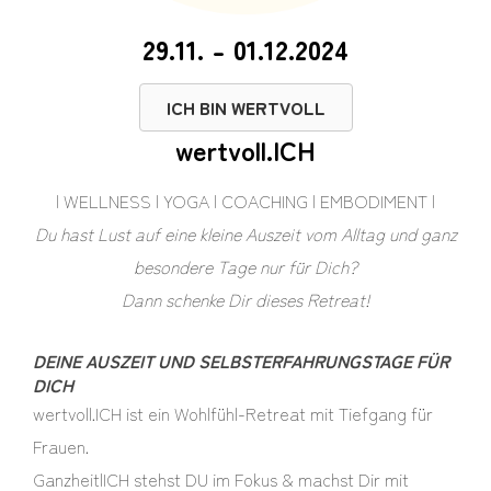
29.11. - 01.12.2024
ICH BIN WERTVOLL
wertvoll.ICH
| WELLNESS | YOGA | COACHING | EMBODIMENT |
Du hast Lust auf eine kleine Auszeit vom Alltag und ganz
besondere Tage nur für Dich?
Dann schenke Dir dieses Retreat!
DEINE AUSZEIT UND SELBSTERFAHRUNGSTAGE FÜR
DICH
wertvoll.ICH ist ein Wohlfühl-Retreat mit Tiefgang für
Frauen.
GanzheitlICH stehst DU im Fokus & machst Dir mit